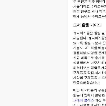
두 원인은 언뜻 정반대
서울대학교 수학교육과
관한 연구로 박사 학위
단체 등에서 수학교육
도서 활용 가이드
쥬니버스쿨은 월령 별
제공한다. 쥬니버스쿨
있도록 월령 구분과 
기능도 고도화할 예정이
응용하여 다양한 문제들
신규 과목으로 추가될
실생활에서 마주치게 
해결해보는 경험을 제
구체물을 직접 제시하
가상의 구체물을 눈으
만족스러웠습니다.
매일 10~15분의 꾸
했는데 앱에서 콘텐츠
크레타 클래스
켜신 후
소비자보호에 관한 법