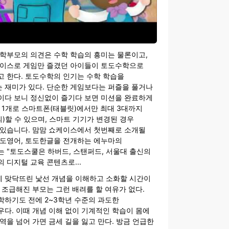
 학부모의 의견은 수학 학습의 흥미는 물론이고,
바이스로 게임만 즐겼던 아이들이 토도수학으로
고 한다. 토도수학의 인기는 수학 학습을
 재미가 있다. 단순한 게임보다는 퍼즐을 풀거나
이다 보니 정신없이 즐기다 보면 미션을 완료하게
 1개로 스마트폰(태블릿)에서만 최대 3대까지
외)할 수 있으며, 스마트 기기가 변경된 경우
 있습니다. 맘맘 쇼케이스에서 첫번째로 소개될
토도영어, 토도한글을 전개하는 에누마의
 "토도스쿨은 하버드, 스탠퍼드, 서울대 출신의
 디지털 교육 콘텐츠로...
 맞닥뜨린 낯선 개념을 이해하고 소화할 시간이
 조급해진 부모는 그런 배려를 할 여유가 없다.
학하기도 전에 2~3학년 수준의 과도한
다. 이때 개념 이해 없이 기계적인 학습이 몸에
역을 넘어 가면 금세 길을 잃고 만다. 방금 언급한