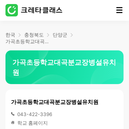
홈
한국
충청북도
단양군
가곡초등학교대곡분교장병설유치원
블로그
가곡초등학교대곡분교장병설유치
원
가곡초등학교대곡분교장병설유치원
043-422-3396
학교 홈페이지