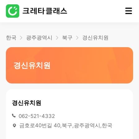
홈
한국
광주광역시
북구
경신유치원
블로그
경신유치원
경신유치원
062-521-4332
금호로40번길 40,북구,광주광역시,한국