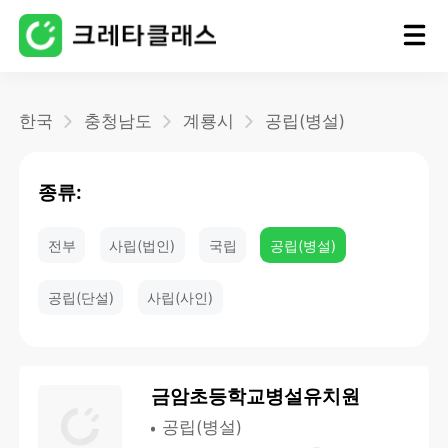
홈
한국
충청남도
계룡시
공립(병설)
블로그
종류:
전부
사립(법인)
국립
공립(병설)
공립(단설)
사립(사인)
금암초등학교병설유치원
공립(병설)