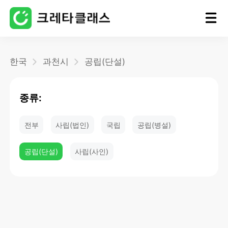
홈
한국
과천시
공립(단설)
블로그
종류:
전부
사립(법인)
국립
공립(병설)
공립(단설)
사립(사인)