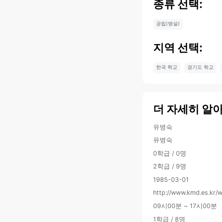
종류 선택:
공립(병설)
지역 선택:
한국 학교
경기도 학교
더 자세히 알
유병숙
유병숙
0학급 / 0명
2학급 / 9명
1985-03-01
http://www.kmd.es.kr/
09시00분 ~ 17시00분
1학급 / 8명