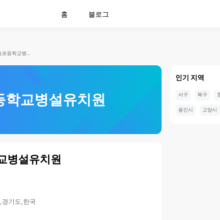
홈
블로그
광명동초등학교병설유치원
인기 지역
등학교병설유치원
서구
북구
용인시
고양시
교병설유치원
시,경기도,한국