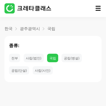
홈
한국
광주광역시
국립
블로그
종류:
전부
사립(법인)
국립
공립(병설)
공립(단설)
사립(사인)