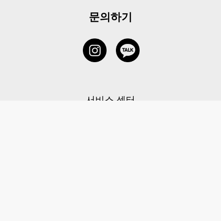
문의하기
서비스 센터
1877-5838
고객센터: 1877-5838 / 월-금(공휴일 제외) 11:00-20:00
6 RAFFLES QUAY #14-06, Singapore, 048580 대표이사: 이용
사업자등록번호: 202131058N