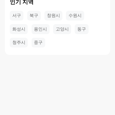
인기 지역
서구
북구
창원시
수원시
화성시
용인시
고양시
동구
청주시
중구