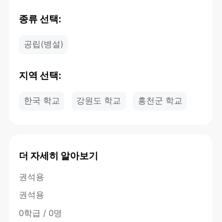
종류 선택:
공립(병설)
지역 선택:
한국 학교
강원도 학교
홍천군 학교
더 자세히 알아보기
권석용
권석용
0학급 / 0명