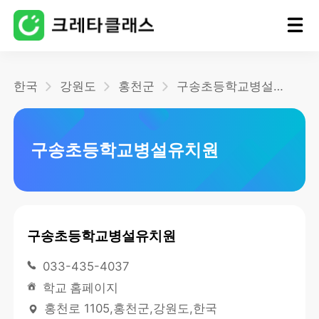
홈
한국
강원도
홍천군
구송초등학교병설유치원
블로그
구송초등학교병설유치원
구송초등학교병설유치원
033-435-4037
학교 홈페이지
홍천로 1105,홍천군,강원도,한국