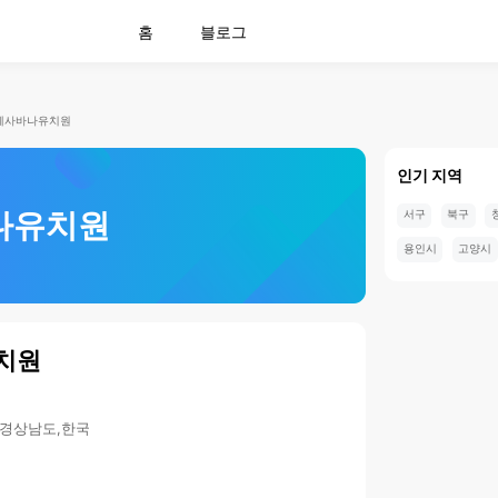
홈
블로그
제사바나유치원
인기 지역
나유치원
서구
북구
용인시
고양시
치원
,경상남도,한국