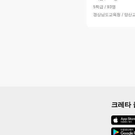
5학급 / 93명
경상남도교육청 / 양산
크레타