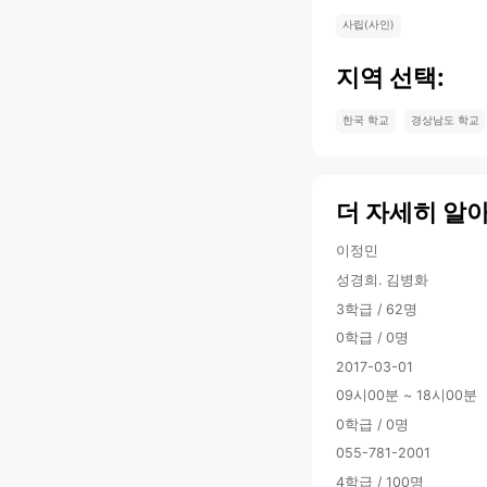
사립(사인)
지역 선택:
한국 학교
경상남도 학교
더 자세히 알
이정민
성경희. 김병화
3학급 / 62명
0학급 / 0명
2017-03-01
09시00분 ~ 18시00분
0학급 / 0명
055-781-2001
4학급 / 100명