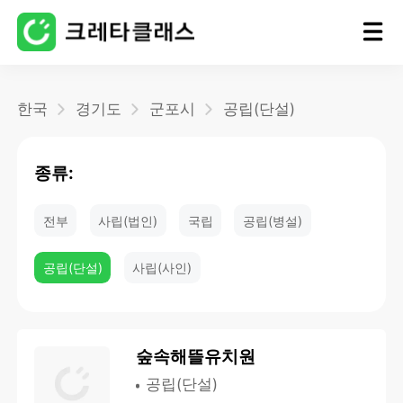
홈
한국
경기도
군포시
공립(단설)
블로그
종류:
전부
사립(법인)
국립
공립(병설)
공립(단설)
사립(사인)
숲속해뜰유치원
공립(단설)