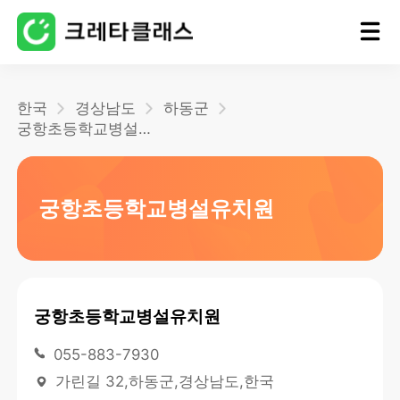
홈
한국
경상남도
하동군
궁항초등학교병설유치원
블로그
궁항초등학교병설유치원
궁항초등학교병설유치원
055-883-7930
가린길 32,하동군,경상남도,한국