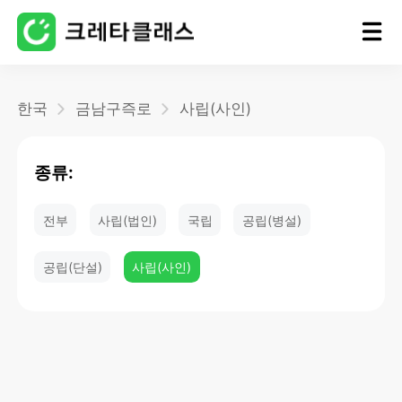
홈
한국
금남구즉로
사립(사인)
블로그
종류:
전부
사립(법인)
국립
공립(병설)
공립(단설)
사립(사인)