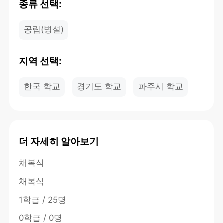
종류 선택:
공립(병설)
지역 선택:
한국 학교
경기도 학교
파주시 학교
더 자세히 알아보기
채복식
채복식
1학급 / 25명
0학급 / 0명