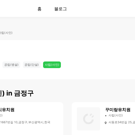
홈
블로그
사립(사인)
공립(병설)
공립(단설)
사립(사인)
)
in
금정구
니유치원
꾸미랑유치원
인)
사립(사인)
1667번길 10,금정구,부산광역시,한국
서동로34번길 25