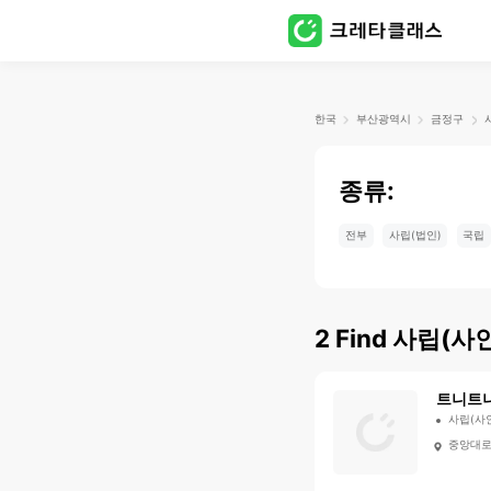
한국
부산광역시
금정구
종류:
전부
사립(법인)
국립
2
Find
사립(사인
트니트
사립(사
중앙대로