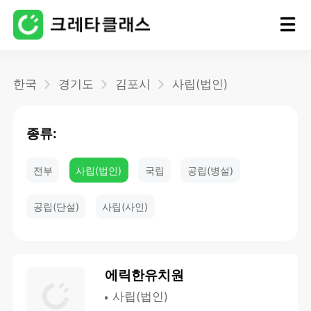
홈
한국
경기도
김포시
사립(법인)
블로그
종류:
전부
사립(법인)
국립
공립(병설)
공립(단설)
사립(사인)
에릭한유치원
사립(법인)