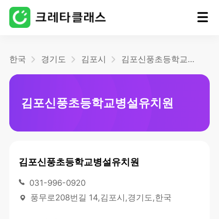
홈
한국
경기도
김포시
김포신풍초등학교병설유치원
블로그
김포신풍초등학교병설유치원
김포신풍초등학교병설유치원
031-996-0920
풍무로208번길 14,김포시,경기도,한국