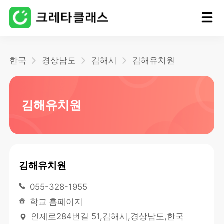
홈
한국
경상남도
김해시
김해유치원
블로그
김해유치원
김해유치원
055-328-1955
학교 홈페이지
인제로284번길 51,김해시,경상남도,한국