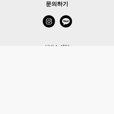
문의하기
서비스 센터
1877-5838
고객센터: 1877-5838 / 월-금(공휴일 제외) 11:00-20:00
6 RAFFLES QUAY #14-06, Singapore, 048580 대표이사: 이용
사업자등록번호: 202131058N
이용약관
|
개인정보 처리방침
|
아동 개인 정보 보호 정책