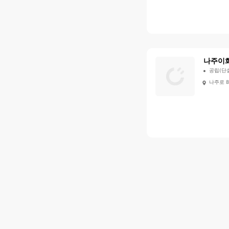
나주이
공립(단
나주로 8