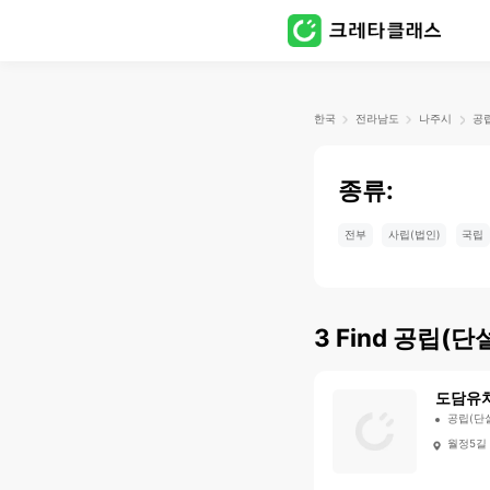
한국
전라남도
나주시
공립
종류:
전부
사립(법인)
국립
3
Find
공립(단설
도담유
공립(단
월정5길