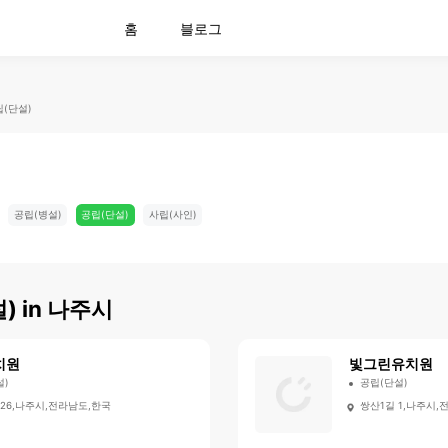
홈
블로그
(단설)
공립(병설)
공립(단설)
사립(사인)
)
in
나주시
치원
빛그린유치원
설)
공립(단설)
 26,나주시,전라남도,한국
쌍산1길 1,나주시,