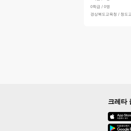
0학급 / 0명
경상북도교육청 / 청도
크레타