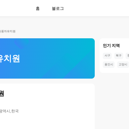
홈
블로그
란풍차유치원
인기 지역
유치원
서구
북구
용인시
고양시
원
전광역시,한국