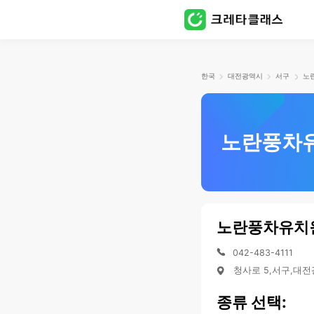
한국
대전광역시
서구
노
노란풍차
노란풍차유치
042-483-4111
청사로 5,서구,대
종류 선택: