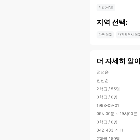
사립(사인)
지역 선택:
한국 학교
대전광역시 학
더 자세히 알
전선순
전선순
2학급 / 55명
0학급 / 0명
1993-09-01
09시00분 ~ 19시00분
0학급 / 0명
042-483-4111
2학급 / 50명