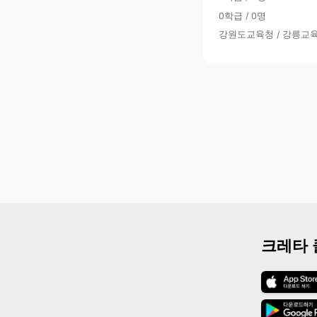
0학급 / 0명
강원도교육청 / 강릉교
크레타