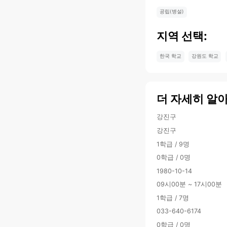
공립(병설)
지역 선택:
한국 학교
강원도 학교
더 자세히 알
강진구
강진구
1학급 / 9명
0학급 / 0명
1980-10-14
09시00분 ~ 17시00분
1학급 / 7명
033-640-6174
0학급 / 0명