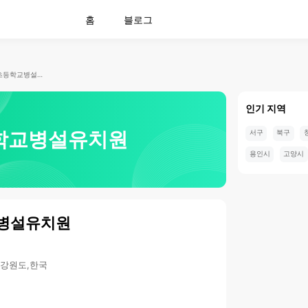
홈
블로그
노암초등학교병설유치원
인기 지역
학교병설유치원
서구
북구
용인시
고양시
병설유치원
,강원도,한국