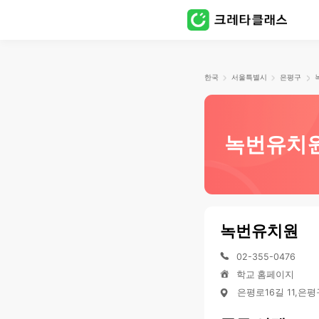
한국
서울특별시
은평구
녹번유치
녹번유치원
02-355-0476
학교 홈페이지
은평로16길 11,은