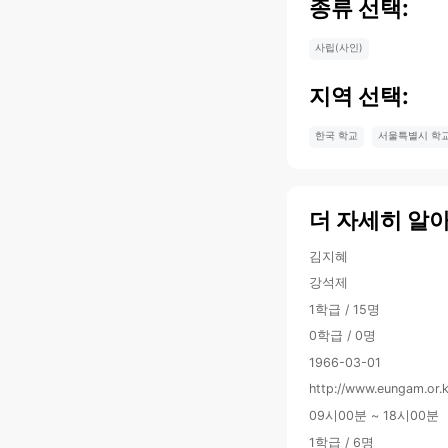
종류 선택:
사립(사인)
지역 선택:
한국 학교
서울특별시 학
더 자세히 알
김지혜
강석제
1학급 / 15명
0학급 / 0명
1966-03-01
http://www.eungam.or.
09시00분 ~ 18시00분
1학급 / 6명