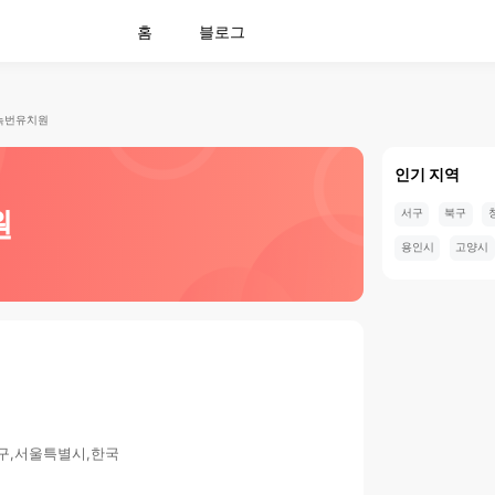
홈
블로그
녹번유치원
인기 지역
원
서구
북구
용인시
고양시
평구,서울특별시,한국