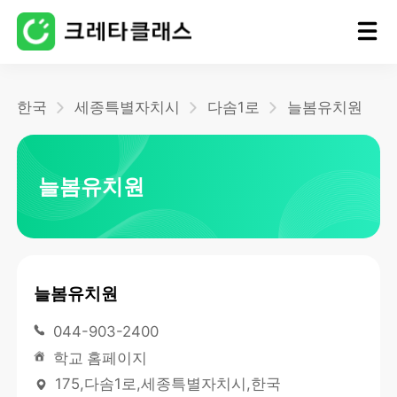
홈
한국
세종특별자치시
다솜1로
늘봄유치원
블로그
늘봄유치원
늘봄유치원
044-903-2400
학교 홈페이지
175,다솜1로,세종특별자치시,한국