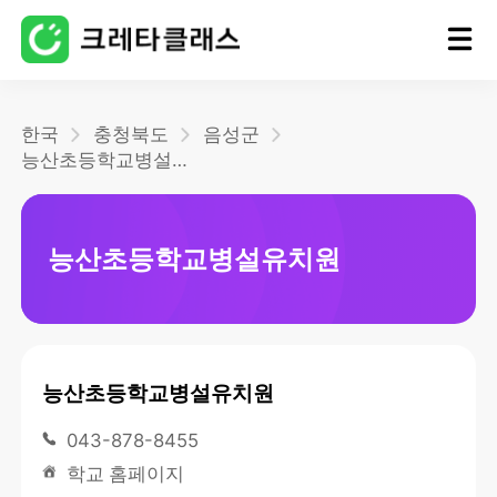
홈
한국
충청북도
음성군
능산초등학교병설유치원
블로그
능산초등학교병설유치원
능산초등학교병설유치원
043-878-8455
학교 홈페이지