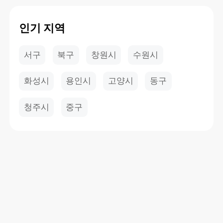
인기 지역
서구
북구
창원시
수원시
화성시
용인시
고양시
동구
청주시
중구