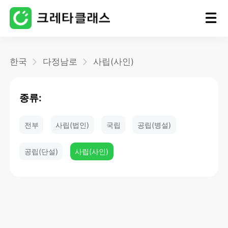
홈
한국
다정남로
사립(사인)
블로그
종류:
전부
사립(법인)
국립
공립(병설)
공립(단설)
사립(사인)