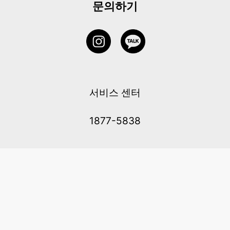
문의하기
서비스 센터
1877-5838
고객센터: 1877-5838 / 월-금(공휴일 제외) 11:00-20:00
6 RAFFLES QUAY #14-06, Singapore, 048580 대표이사: 이용
사업자등록번호: 202131058N
이용약관
|
개인정보 처리방침
|
아동 개인 정보 보호 정책