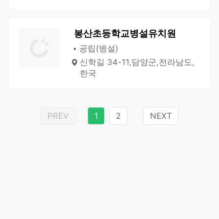
봉산초등학교병설유치원
공립(병설)
신학길 34-11,담양군,전라남도,
한국
PREV
1
2
NEXT