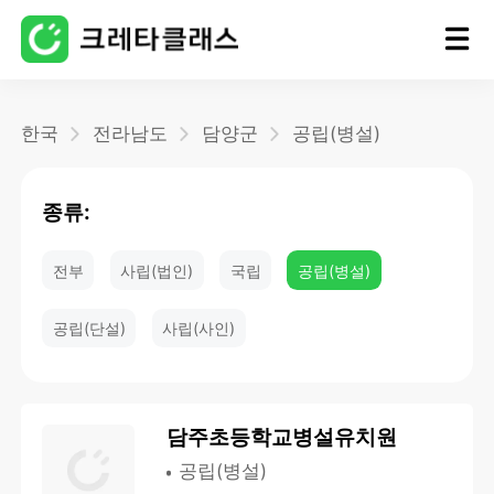
홈
한국
전라남도
담양군
공립(병설)
블로그
종류:
전부
사립(법인)
국립
공립(병설)
공립(단설)
사립(사인)
담주초등학교병설유치원
공립(병설)