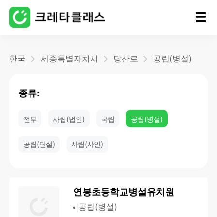
홈
한국
세종특별자치시
당산로
공립(병설)
블로그
종류:
전부
사립(법인)
국립
공립(병설)
공립(단설)
사립(사인)
연봉초등학교병설유치원
공립(병설)