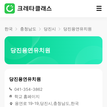
홈
한국
충청남도
당진시
당진용연유치원
블로그
당진용연유치원
당진용연유치원
041-354-3862
학교 홈페이지
용연로 19-19,당진시,충청남도,한국