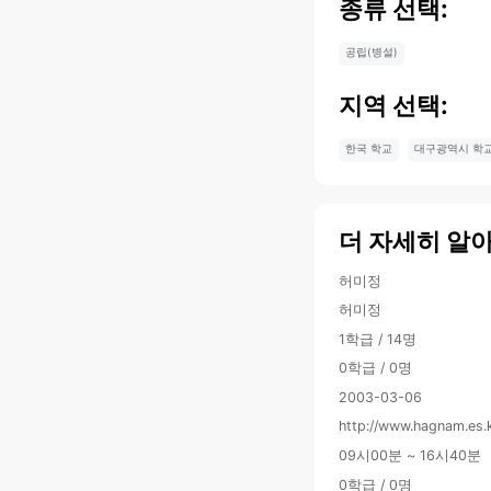
종류 선택:
공립(병설)
지역 선택:
한국 학교
대구광역시 학
더 자세히 알
허미정
허미정
1학급 / 14명
0학급 / 0명
2003-03-06
http://www.hagnam.es.
09시00분 ~ 16시40분
0학급 / 0명