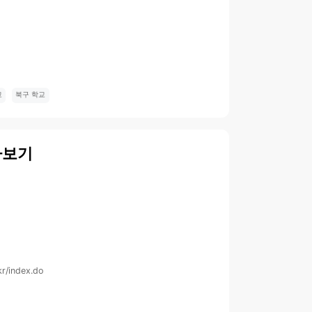
교
북구 학교
아보기
kr/index.do