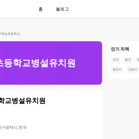
홈
블로그
대구학남초등학교병설유치원
인기 지역
초등학교병설유치원
서구
북구
용인시
고양시
학교병설유치원
,대구광역시,한국