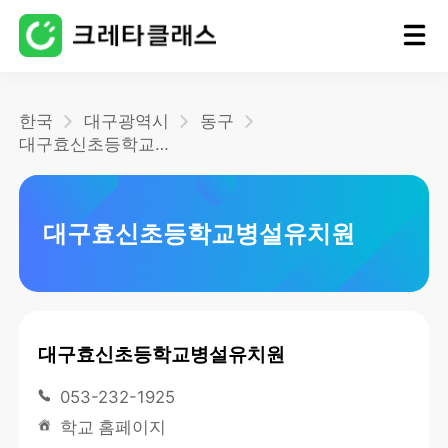
홈
한국
대구광역시
동구
대구효신초등학교병설유치원
블로그
대구효신초등학교병설유치원
대구효신초등학교병설유치원
053-232-1925
학교 홈페이지