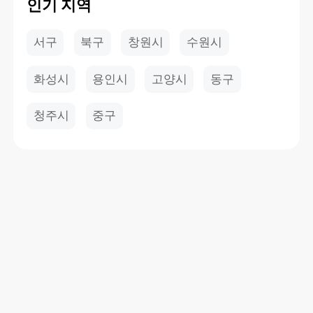
인기 지역
서구
북구
창원시
수원시
화성시
용인시
고양시
동구
청주시
중구