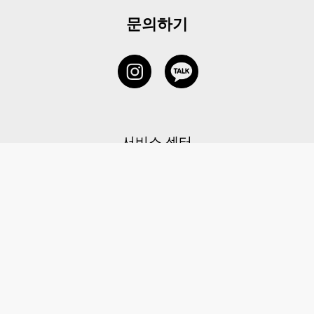
문의하기
서비스 센터
1877-5838
고객센터: 1877-5838 / 월-금(공휴일 제외) 11:00-20:00
6 RAFFLES QUAY #14-06, Singapore, 048580 대표이사: 이용
사업자등록번호: 202131058N