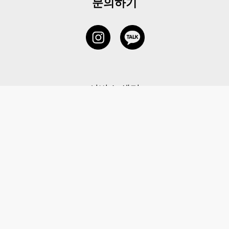
문의하기
서비스 센터
1877-5838
고객센터: 1877-5838 / 월-금(공휴일 제외) 11:00-20:00
6 RAFFLES QUAY #14-06, Singapore, 048580 대표이사: 이용
사업자등록번호: 202131058N
이용약관
|
개인정보 처리방침
|
아동 개인 정보 보호 정책