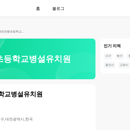
홈
블로그
대전관평초등학교병설유치원
인기 지역
초등학교병설유치원
서구
북구
용인시
고양시
학교병설유치원
성구,대전광역시,한국