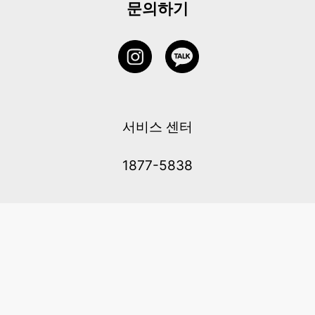
문의하기
서비스 센터
1877-5838
고객센터: 1877-5838 / 월-금(공휴일 제외) 11:00-20:00
6 RAFFLES QUAY #14-06, Singapore, 048580 대표이사: 이용
사업자등록번호: 202131058N
이용약관
|
개인정보 처리방침
|
아동 개인 정보 보호 정책