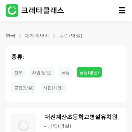
홈
한국
대전광역시
공립(병설)
블로그
종류:
전부
사립(법인)
국립
공립(병설)
공립(단설)
사립(사인)
대전계산초등학교병설유치원
공립(병설)