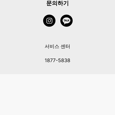
문의하기
서비스 센터
1877-5838
고객센터: 1877-5838 / 월-금(공휴일 제외) 11:00-20:00
6 RAFFLES QUAY #14-06, Singapore, 048580 대표이사: 이용
사업자등록번호: 202131058N
이용약관
|
개인정보 처리방침
|
아동 개인 정보 보호 정책