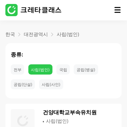
홈
한국
대전광역시
사립(법인)
블로그
종류:
전부
사립(법인)
국립
공립(병설)
공립(단설)
사립(사인)
건양대학교부속유치원
사립(법인)