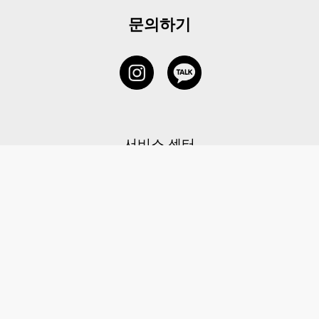
문의하기
서비스 센터
1877-5838
고객센터: 1877-5838 / 월-금(공휴일 제외) 11:00-20:00
6 RAFFLES QUAY #14-06, Singapore, 048580 대표이사: 이용
사업자등록번호: 202131058N