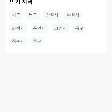
인기 지역
서구
북구
창원시
수원시
화성시
용인시
고양시
동구
청주시
중구