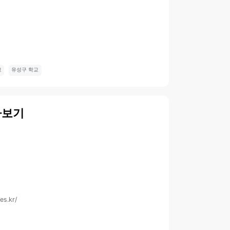
교
유성구 학교
아보기
es.kr/