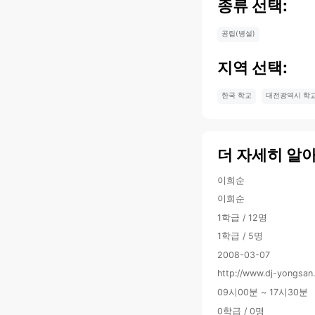
종류 선택:
공립(병설)
지역 선택:
한국 학교
대전광역시 학
더 자세히 알
이희순
이희순
1학급 / 12명
1학급 / 5명
2008-03-07
http://www.dj-yongsan.
09시00분 ~ 17시30분
0학급 / 0명