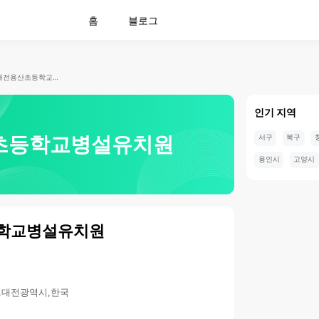
홈
블로그
대전용산초등학교병설유치원
인기 지역
초등학교병설유치원
서구
북구
용인시
고양시
학교병설유치원
구,대전광역시,한국