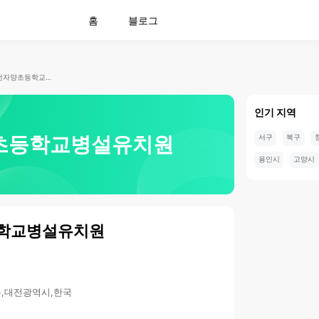
홈
블로그
대전자양초등학교병설유치원
인기 지역
초등학교병설유치원
서구
북구
용인시
고양시
학교병설유치원
동구,대전광역시,한국