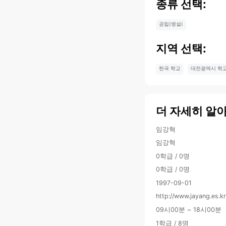
종류 선택:
공립(병설)
지역 선택:
한국 학교
대전광역시 학
더 자세히 알
임강혁
임강혁
0학급 / 0명
0학급 / 0명
1997-09-01
http://www.jayang.es.k
09시00분 ~ 18시00분
1학급 / 8명