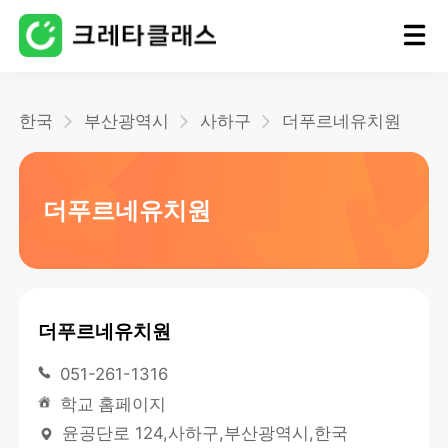
홈
한국
부산광역시
사하구
더푸르네유치원
블로그
더푸르네유치원
더푸르네유치원
051-261-1316
학교 홈페이지
윤공단로 124,사하구,부산광역시,한국