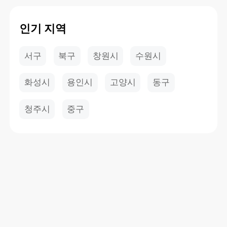
인기 지역
서구
북구
창원시
수원시
화성시
용인시
고양시
동구
청주시
중구