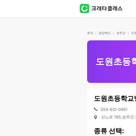
한국
경상북도
성주군
도원초등
도원초등학교
054-931-0961
선노로 185,성주군
종류 선택: