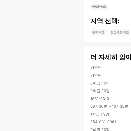
공립(병설)
지역 선택:
한국 학교
경상북도 학교
더 자세히 알
김영단
김영단
0학급 / 0명
0학급 / 0명
1981-03-01
08시30분 ~ 16시30분
1학급 / 9명
054-931-0961
0학급 / 0명