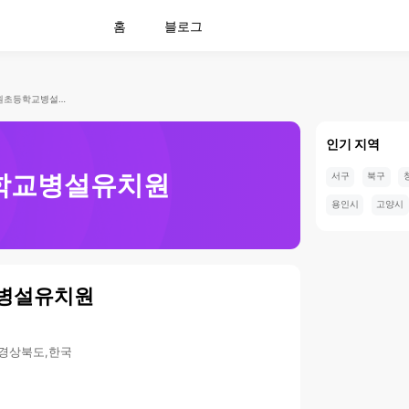
홈
블로그
도원초등학교병설유치원
인기 지역
학교병설유치원
서구
북구
용인시
고양시
병설유치원
,경상북도,한국