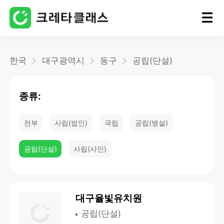
홈
한국
대구광역시
동구
공립(단설)
블로그
종류:
전부
사립(법인)
국립
공립(병설)
공립(단설)
사립(사인)
대구율빛유치원
공립(단설)