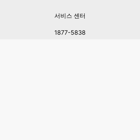
서비스 센터
1877-5838
고객센터: 1877-5838 / 월-금(공휴일 제외) 11:00-20:00
6 RAFFLES QUAY #14-06, Singapore, 048580 대표이사: 이용
사업자등록번호: 202131058N
이용약관
|
개인정보 처리방침
|
아동 개인 정보 보호 정책
메일：service@cretaclass.com
COPYRIGHT (c) AMAZING EDTECH PTE. LTD. ALL RIGHTS
RESERVED