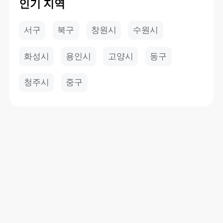
인기 지역
서구
북구
창원시
수원시
화성시
용인시
고양시
동구
청주시
중구