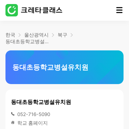
홈
한국
울산광역시
북구
동대초등학교병설유치원
블로그
동대초등학교병설유치원
동대초등학교병설유치원
052-716-5090
학교 홈페이지