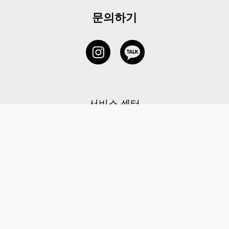
문의하기
서비스 센터
1877-5838
고객센터: 1877-5838 / 월-금(공휴일 제외) 11:00-20:00
6 RAFFLES QUAY #14-06, Singapore, 048580 대표이사: 이용
사업자등록번호: 202131058N