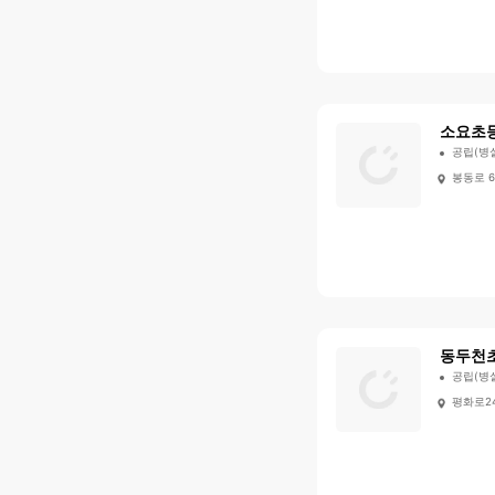
소요초
공립(병
봉동로 
동두천
공립(병
평화로2