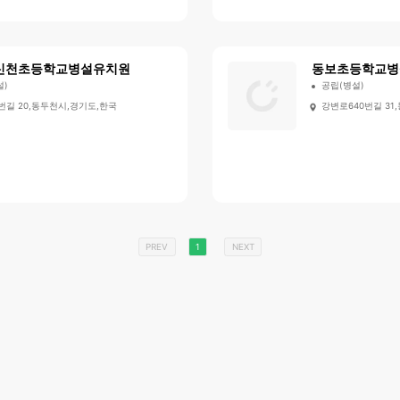
신천초등학교병설유치원
동보초등학교병
설)
공립(병설)
번길 20,동두천시,경기도,한국
강변로640번길 31
PREV
1
NEXT