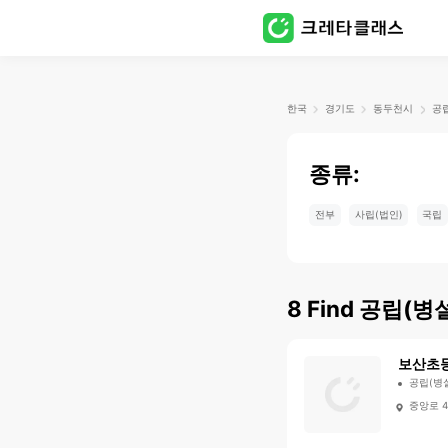
한국
경기도
동두천시
공립
종류:
전부
사립(법인)
국립
8
Find
공립(병설
보산초
공립(병
중앙로 4