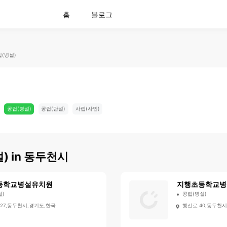
홈
블로그
(병설)
공립(병설)
공립(단설)
사립(사인)
)
in
동두천시
등학교병설유치원
지행초등학교병
설)
공립(병설)
27,동두천시,경기도,한국
행선로 40,동두천시