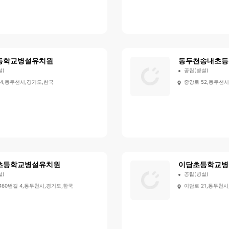
등학교병설유치원
동두천송내초등
설)
공립(병설)
64,동두천시,경기도,한국
중앙로 52,동두천시
초등학교병설유치원
이담초등학교병
설)
공립(병설)
460번길 4,동두천시,경기도,한국
이담로 21,동두천시