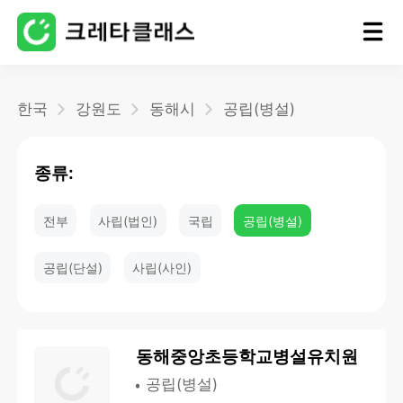
홈
한국
강원도
동해시
공립(병설)
블로그
종류:
전부
사립(법인)
국립
공립(병설)
공립(단설)
사립(사인)
동해중앙초등학교병설유치원
공립(병설)