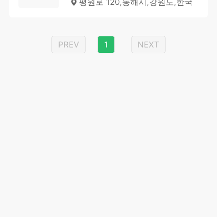
평원로 120,동해시,강원도,한국
PREV
1
NEXT