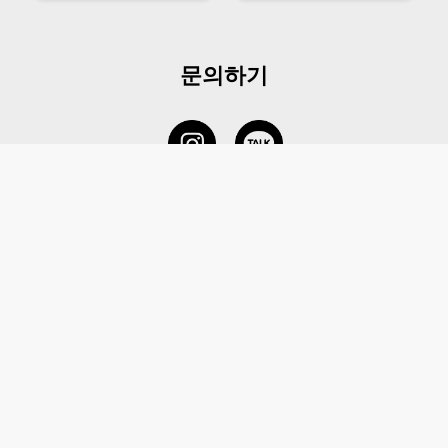
문의하기
서비스 센터
1877-5838
고객센터: 1877-5838 / 월-금(공휴일 제외) 11:00-20:00