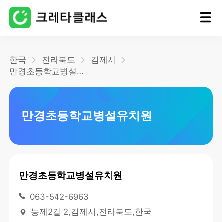
홈
한국
전라북도
김제시
만경초등학교병설유치원
블로그
만경초등학교병설유치원
만경초등학교병설유치원
063-542-6963
능제2길 2,김제시,전라북도,한국