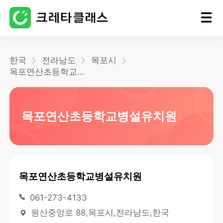
홈
한국
전라남도
목포시
목포연산초등학교병설유치원
블로그
목포연산초등학교병설유치원
목포연산초등학교병설유치원
061-273-4133
원산중앙로 88,목포시,전라남도,한국