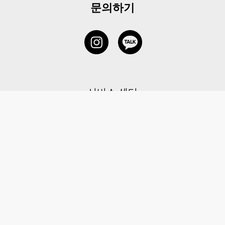
문의하기
서비스 센터
1877-5838
고객센터: 1877-5838 / 월-금(공휴일 제외) 11:00-20:00
6 RAFFLES QUAY #14-06, Singapore, 048580 대표이사: 이용
사업자등록번호: 202131058N
이용약관
|
개인정보 처리방침
|
아동 개인 정보 보호 정책