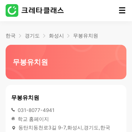
홈
한국
경기도
화성시
무봉유치원
블로그
무봉유치원
무봉유치원
031-8077-4941
학교 홈페이지
동탄치동천로3길 9-7,화성시,경기도,한국