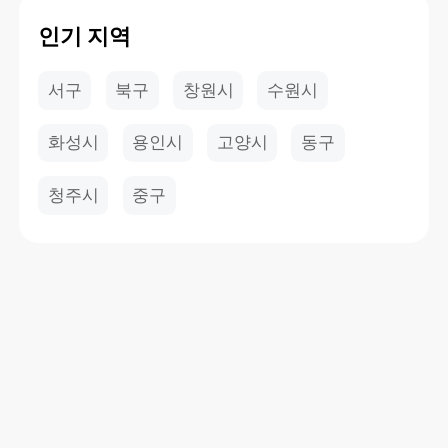
인기 지역
서구
북구
창원시
수원시
화성시
용인시
고양시
동구
청주시
중구