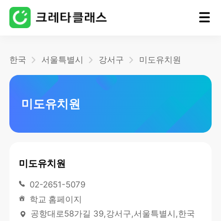
홈
한국
서울특별시
강서구
미도유치원
블로그
미도유치원
미도유치원
02-2651-5079
학교 홈페이지
공항대로58가길 39,강서구,서울특별시,한국