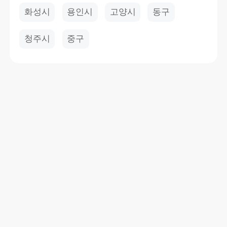
화성시
용인시
고양시
동구
청주시
중구